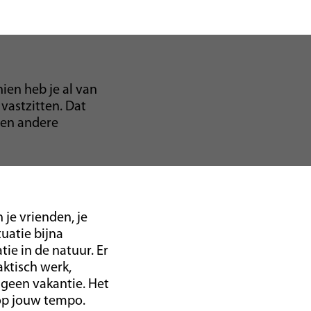
hien heb je al van
 vastzitten. Dat
 een andere
 je vrienden, je
tuatie bijna
tie in de natuur. Er
aktisch werk,
s geen vakantie. Het
 op jouw tempo.