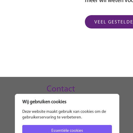
meer wil weten voo
VEEL GESTELD
Contact
Wij gebruiken cookies
TELL-US
Deze website maakt gebruik van cookies om de
Jan Mulder
gebruikerservaring te verbeteren.
0627546481
Essentiële cookies