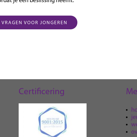
rdat je een beslissing neemt.
E VRAGEN VOOR JONGEREN
Certificering
Me
h
je
we
ov