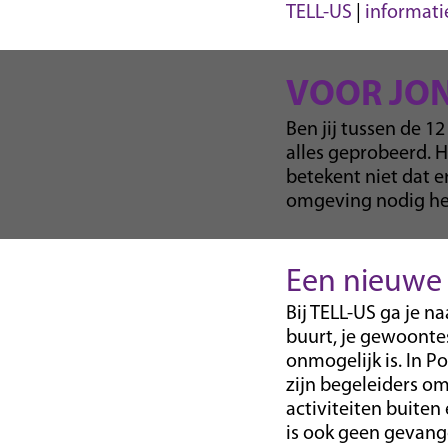
TELL-US
|
informati
VOOR JO
Ben jij tussen de 12
alles geprobeerd. Hu
betekent niet dat e
omgeving nodig he
Een nieuwe p
Bij TELL-US ga je n
buurt, je gewoontes
onmogelijk is. In Po
zijn begeleiders om
activiteiten buiten 
is ook geen gevang