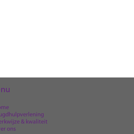
nu
ome
ugdhulpverlening
rkwijze & kwaliteit
er ons