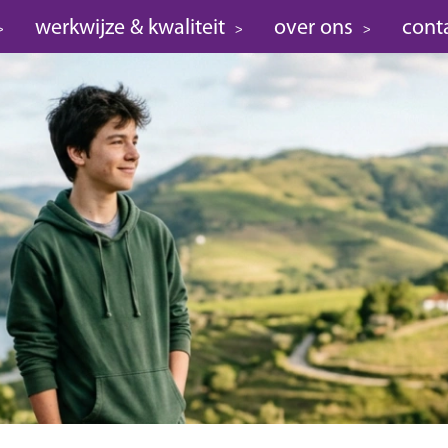
werkwijze & kwaliteit
over ons
cont
>
>
>