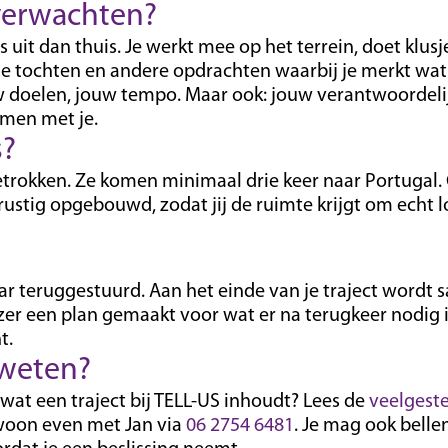
 verwachten?
s uit dan thuis. Je werkt mee op het terrein, doet klusj
 tochten en andere opdrachten waarbij je merkt wat j
w doelen, jouw tempo. Maar ook: jouw verantwoordeli
amen met je.
s?
etrokken. Ze komen minimaal drie keer naar Portugal. 
rustig opgebouwd, zodat jij de ruimte krijgt om echt 
?
r teruggestuurd. Aan het einde van je traject wordt 
zer een plan gemaakt voor wat er na terugkeer nodig i
t.
 weten?
wat een traject bij TELL-US inhoudt? Lees de
veelgest
woon even met Jan via
06 2754 6481
. Je mag ook belle