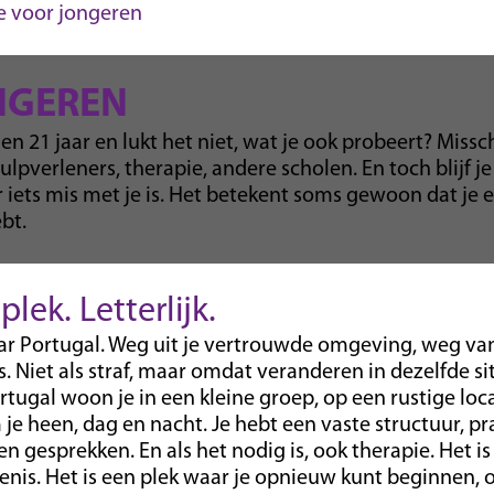
e voor jongeren
NGEREN
 en 21 jaar en lukt het niet, wat je ook probeert? Missc
lpverleners, therapie, andere scholen. En toch blijf je
r iets mis met je is. Het betekent soms gewoon dat je
bt.
lek. Letterlijk.
aar Portugal. Weg uit je vertrouwde omgeving, weg van
. Niet als straf, maar omdat veranderen in dezelfde si
rtugal woon je in een kleine groep, op een rustige loca
 je heen, dag en nacht. Je hebt een vaste structuur, pr
en gesprekken. En als het nodig is, ook therapie. Het i
enis. Het is een plek waar je opnieuw kunt beginnen,