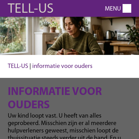
TELL-US
home
jeugdhulpverlening
>
Pedagogisch Ervarend Leren
(12 -21 jaar), Quinta Do
Cerro
Pedagogisch Ervarend Leer
TELL-US
|
informatie voor ouders
Programma (12- 21 jaar),
Nova Sembla
INFORMATIE VOOR
Preventief Ervarend Leren
OUDERS
Programma (PELP, 12-18
Uw kind loopt vast. U heeft van alles
jaar)
geprobeerd. Misschien zijn er al meerdere
Preventief Ervarend Leren
hulpverleners geweest, misschien loopt de
Programma voor
thuissituatie steeds verder uit de hand. En u