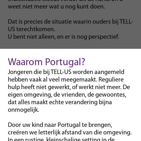
weet niet meer wat u nog kunt doen.
hoogbegaafden (12+)
Pedagogische Gastgezinnen
Dat is precies de situatie waarin ouders bij TELL-
US terechtkomen.
Hulptraject &
U bent niet alleen, en er is nog perspectief.
Crisisinterventie
werkwijze & kwaliteit
>
Waarom Portugal?
Ervaringen & aanbevelingen
Jongeren die bij TELL-US worden aangemeld
Kwaliteitsgarantie
hebben vaak al veel meegemaakt. Reguliere
hulp heeft niet gewerkt, of werkt niet meer. De
AKJ & klachtencommissie
eigen omgeving, de vrienden, de gewoontes,
Veel Gestelde vragen
dat alles maakt echte verandering bijna
onmogelijk.
over ons
>
Wie zijn TELL-US?
Door uw kind naar Portugal te brengen,
creëren we letterlijk afstand van die omgeving.
Wat is er mogelijk?
In een rustige, kleinschalige setting in de