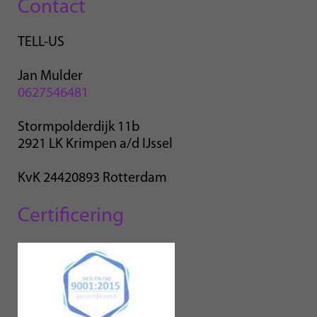
Contact
TELL-US
Jan Mulder
0627546481
Stormpolderdijk 11b
2921 LK Krimpen a/d IJssel
KvK 24420893 Rotterdam
Certificering